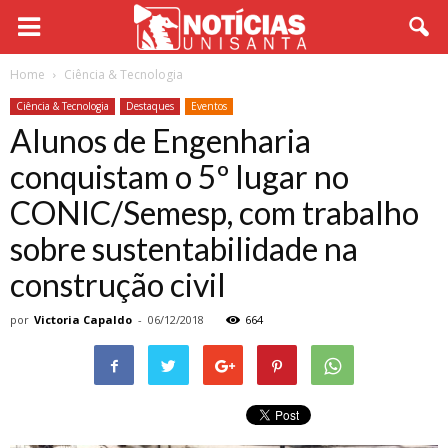
Home
Ciência & Tecnologia
Ciência & Tecnologia
Destaques
Eventos
Alunos de Engenharia
conquistam o 5º lugar no
CONIC/Semesp, com trabalho
sobre sustentabilidade na
construção civil
por
Victoria Capaldo
-
06/12/2018
664