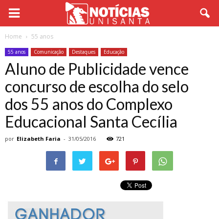
Home
55 anos
55 anos
Comunicação
Destaques
Educação
Aluno de Publicidade vence
concurso de escolha do selo
dos 55 anos do Complexo
Educacional Santa Cecília
por
Elizabeth Faria
-
31/05/2016
721