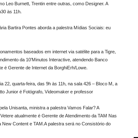
o Leo Burnett, Trentin entre outras, como Designer. A
h30 às 11h.
ária Bartira Pontes aborda a palestra Mídias Sociais: eu
ionamentos baseados em internet via satélite para a Tigre,
 Atendimento da 10’Minutos Interactive, atendendo Banco
e é Gerente de Internet da BorghiErh/Lowe.
a 22, quarta-feira, das 9h às 11h, na sala 426 – Bloco M, a
tto Junior é Fotógrafo, Videomaker e professor
pela Unisanta, ministra a palestra Vamos Falar? A
a Vetere atualmente é Gerente de Atendimento da TAM Nas
 New Content e TAM.A palestra será no Consistório do