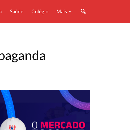
a
Saúde
Colégio
Mais
opaganda