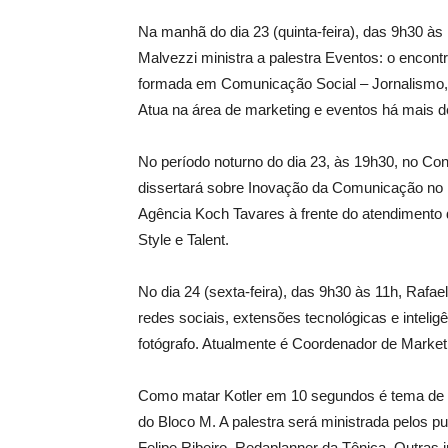
Na manhã do dia 23 (quinta-feira), das 9h30 às 
Malvezzi ministra a palestra Eventos: o encon
formada em Comunicação Social – Jornalismo
Atua na área de marketing e eventos há mais d
No período noturno do dia 23, às 19h30, no Cons
dissertará sobre Inovação da Comunicação no E
Agência Koch Tavares à frente do atendimento
Style e Talent.
No dia 24 (sexta-feira), das 9h30 às 11h, Rafa
redes sociais, extensões tecnológicas e inteligên
fotógrafo. Atualmente é Coordenador de Marketi
Como matar Kotler em 10 segundos é tema de pal
do Bloco M. A palestra será ministrada pelos pub
Felipe Ribeiro, Redaplanner da Tônica. Outras 