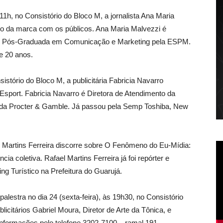
11h, no Consistório do Bloco M, a jornalista Ana Maria
tro da marca com os públicos. Ana Maria Malvezzi é
, Pós-Graduada em Comunicação e Marketing pela ESPM.
e 20 anos.
istório do Bloco M, a publicitária Fabricia Navarro
sport. Fabricia Navarro é Diretora de Atendimento da
 da Procter & Gamble. Já passou pela Semp Toshiba, New
el Martins Ferreira discorre sobre O Fenômeno do Eu-Mídia:
cia coletiva. Rafael Martins Ferreira já foi repórter e
ng Turístico na Prefeitura do Guarujá.
estra no dia 24 (sexta-feira), às 19h30, no Consistório
licitários Gabriel Moura, Diretor de Arte da Tônica, e
informações pelo telefone 3202-7100 – ramal 191.