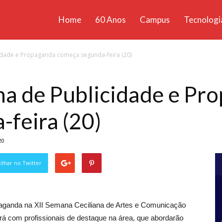
Home
60 Anos
Campus
Tecnologi
ícias
idade e Propaganda começa segunda-feira (20)
santa
na de Publicidade e Pr
feira (20)
20
lhar no Twitter
paganda na XII Semana Ceciliana de Artes e Comunicação
rá com profissionais de destaque na área, que abordarão