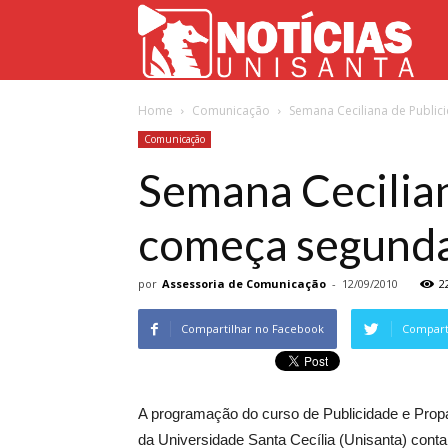
Not
Home
Comunicação
Semana Ceciliana de Public
Uni
Comunicação
Semana Cecilia
começa segunda-
por
Assessoria de Comunicação
-
12/09/2010
2
Compartilhar no Facebook
Comparti
A programação do curso de Publicidade e Pro
da Universidade Santa Cecília (Unisanta) conta