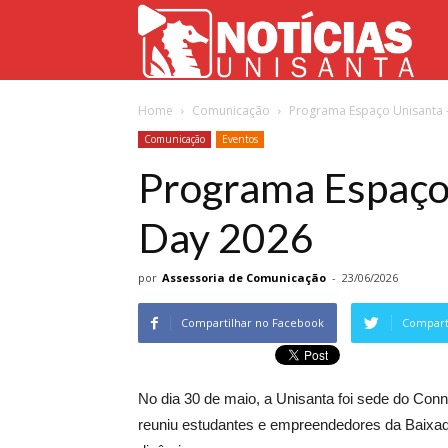
Not
Home
Comunicação
Programa Espaço Unisanta 
Uni
Comunicação
Eventos
Programa Espaço
Day 2026
por
Assessoria de Comunicação
-
23/06/2026
Compartilhar no Facebook
Comparti
No dia 30 de maio, a Unisanta foi sede do Conne
reuniu estudantes e empreendedores da Baixad