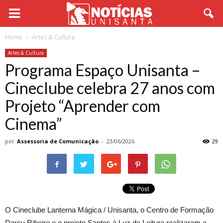
Home
Artes & Cultura
Artes & Cultura
Programa Espaço Unisanta –
Cineclube celebra 27 anos com
Projeto “Aprender com
Cinema”
por
Assessoria de Comunicação
-
23/06/2026
29
O Cineclube Lanterna Mágica / Unisanta, o Centro de Formação
Darcy Ribeiro e o projeto Santos à Luz da Leitura realizaram a