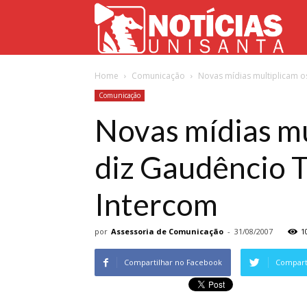
Not
Home
Comunicação
Novas mídias multiplicam o
Uni
Comunicação
Novas mídias mu
diz Gaudêncio T
Intercom
por
Assessoria de Comunicação
-
31/08/2007
1
Compartilhar no Facebook
Comparti