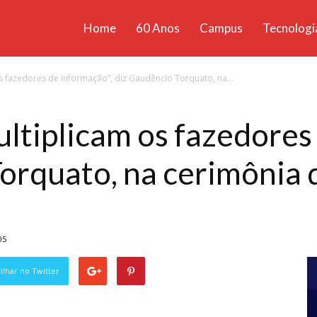
Home
60 Anos
Campus
Tecnologi
ícias
s fazedores de informação”, diz Gaudêncio Torquato, na...
santa
ltiplicam os fazedores
orquato, na cerimônia 
05
lhar no Twitter