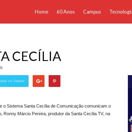
Home
60 Anos
Campus
Tecnologi
ícias
santa
A CECÍLIA
72
lhar no Twitter
 e o Sistema Santa Cecília de Comunicação comunicam o
o, Ronny Márcio Pereira, produtor da Santa Cecília TV, na