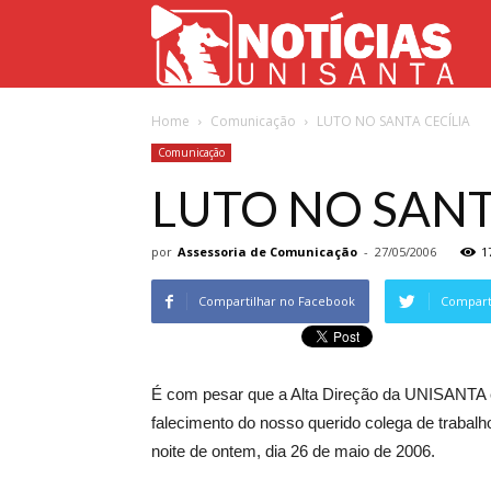
Not
Home
Comunicação
LUTO NO SANTA CECÍLIA
Uni
Comunicação
LUTO NO SANT
por
Assessoria de Comunicação
-
27/05/2006
1
Compartilhar no Facebook
Comparti
É com pesar que a Alta Direção da UNISANTA
falecimento do nosso querido colega de trabalh
noite de ontem, dia 26 de maio de 2006.