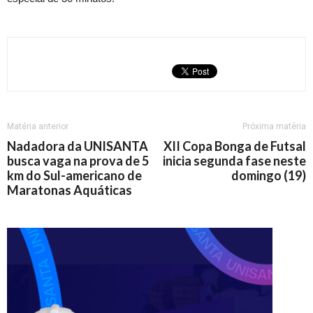
Matéria anterior
Próxima matéria
Nadadora da UNISANTA
XII Copa Bonga de Futsal
busca vaga na prova de 5
inicia segunda fase neste
km do Sul-americano de
domingo (19)
Maratonas Aquáticas