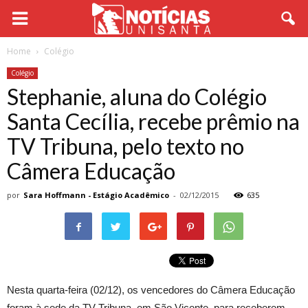
Home
Colégio
Colégio
Stephanie, aluna do Colégio
Santa Cecília, recebe prêmio na
TV Tribuna, pelo texto no
Câmera Educação
por
Sara Hoffmann - Estágio Acadêmico
-
02/12/2015
635
Nesta quarta-feira (02/12), os vencedores do Câmera Educação
foram à sede da TV Tribuna, em São Vicente, para receberem