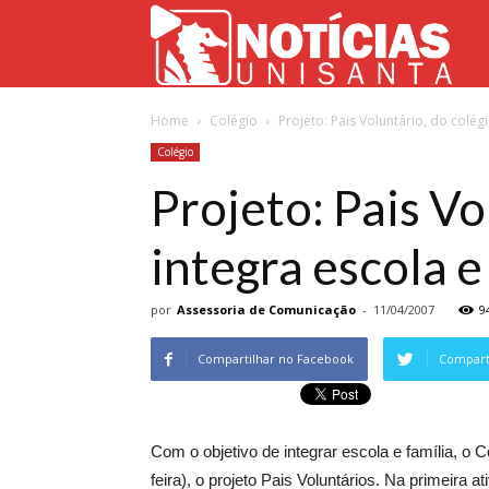
Not
Home
Colégio
Projeto: Pais Voluntário, do colégi
Uni
Colégio
Projeto: Pais Vo
integra escola e
por
Assessoria de Comunicação
-
11/04/2007
9
Compartilhar no Facebook
Comparti
Com o objetivo de integrar escola e família, o C
feira), o projeto Pais Voluntários. Na primeira 