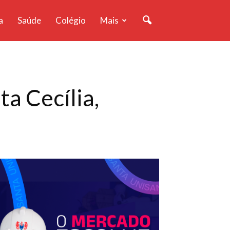
a
Saúde
Colégio
Mais
ta Cecília,