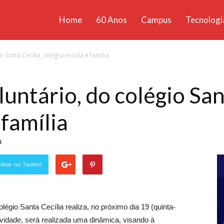
Home
60 Anos
Campus
Tecnologi
ícias
o Santa Cecília, integra escola e família
santa
luntário, do colégio San
 família
4
lhar no Twitter
olégio Santa Cecília realiza, no próximo dia 19 (quinta-
atividade, será realizada uma dinâmica, visando à