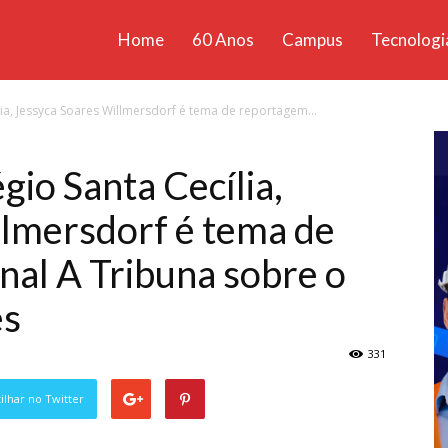
Home
60 Anos
Campus
Tecnologi
ícias
ia, Jessyca Soares Willmersdorf é tema de reportagem...
santa
gio Santa Cecília,
llmersdorf é tema de
nal A Tribuna sobre o
es
331
lhar no Twitter