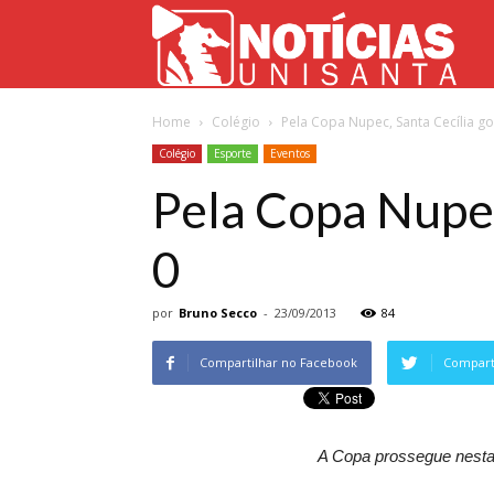
Not
Home
Colégio
Pela Copa Nupec, Santa Cecília go
Uni
Colégio
Esporte
Eventos
Pela Copa Nupec
0
por
Bruno Secco
-
23/09/2013
84
Compartilhar no Facebook
Comparti
A Copa prossegue nesta t