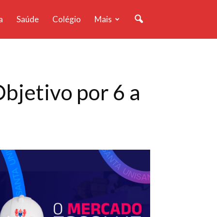
a
Saúde
Colégio
Mais
bjetivo por 6 a