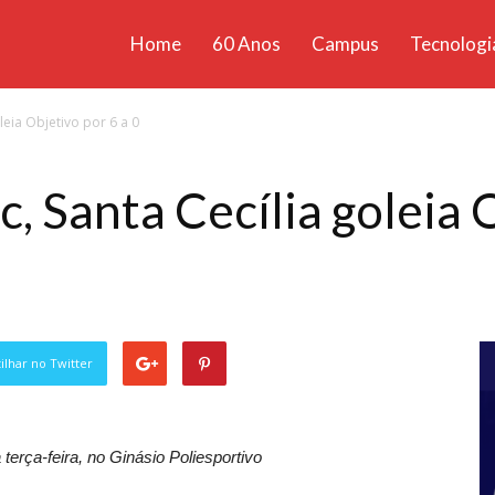
Home
60 Anos
Campus
Tecnologi
ícias
leia Objetivo por 6 a 0
santa
, Santa Cecília goleia O
lhar no Twitter
erça-feira, no Ginásio Poliesportivo