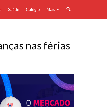
a
Saúde
Colégio
Mais
anças nas férias