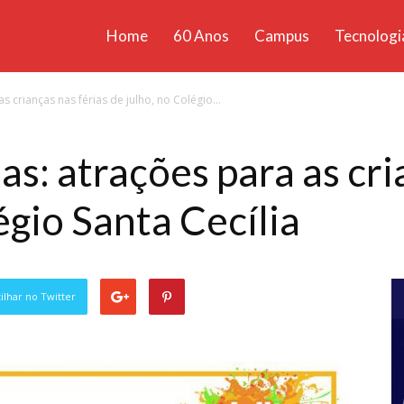
Home
60 Anos
Campus
Tecnologi
ícias
s crianças nas férias de julho, no Colégio...
santa
s: atrações para as cri
égio Santa Cecília
lhar no Twitter