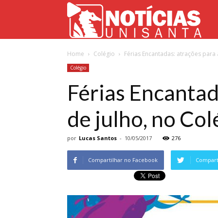
Not
Home
Colégio
Férias Encantadas: atrações para a
Uni
Colégio
Férias Encantada
de julho, no Col
por
Lucas Santos
-
10/05/2017
276
Compartilhar no Facebook
Comparti