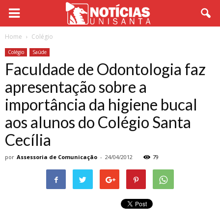
Home
Colégio
Colégio
Saúde
Faculdade de Odontologia faz
apresentação sobre a
importância da higiene bucal
aos alunos do Colégio Santa
Cecília
por
Assessoria de Comunicação
-
24/04/2012
79