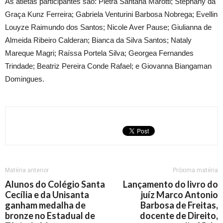
As atletas participantes são: Pietra Santana Marotti; Stephany da
Graça Kunz Ferreira; Gabriela Venturini Barbosa Nobrega; Evellin
Louyze Raimundo dos Santos; Nicole Aver Pause; Giulianna de
Almeida Ribeiro Calderan; Bianca da Silva Santos; Nataly
Mareque Magri; Raíssa Portela Silva; Georgea Fernandes
Trindade; Beatriz Pereira Conde Rafael; e Giovanna Biangaman
Domingues.
Matéria anterior
Próxima matéria
Alunos do Colégio Santa
Lançamento do livro do
Cecília e da Unisanta
juíz Marco Antonio
ganham medalha de
Barbosa de Freitas,
bronze no Estadual de
docente de Direito,