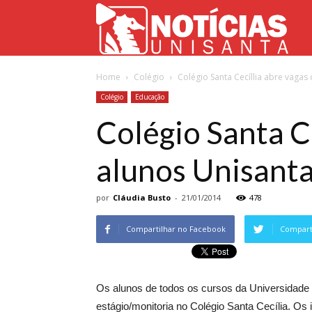
Not
Home
Colégio
Colégio Santa Cecíllia abre vagas
Uni
Colégio
Educação
Colégio Santa Ce
alunos Unisant
por
Cláudia Busto
-
21/01/2014
478
Compartilhar no Facebook
Comparti
Os alunos de todos os cursos da Universidade 
estágio/monitoria no Colégio Santa Cecília. Os