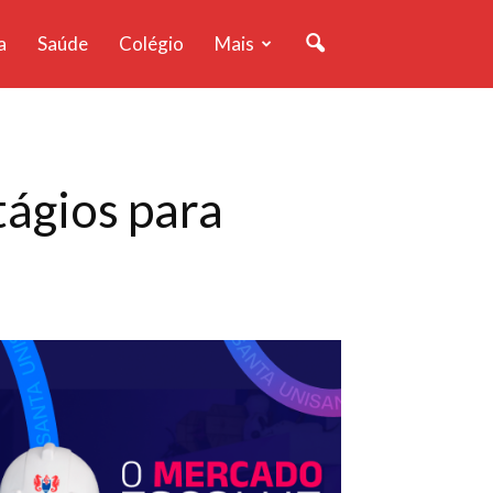
a
Saúde
Colégio
Mais
tágios para