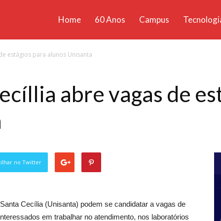
Home
60 Anos
Campus
Tecnologi
ícias
 de estágios para alunos Unisanta
santa
cíllia abre vagas de es
a
lhar no Twitter
Santa Cecília (Unisanta) podem se candidatar a vagas de
 interessados em trabalhar no atendimento, nos laboratórios