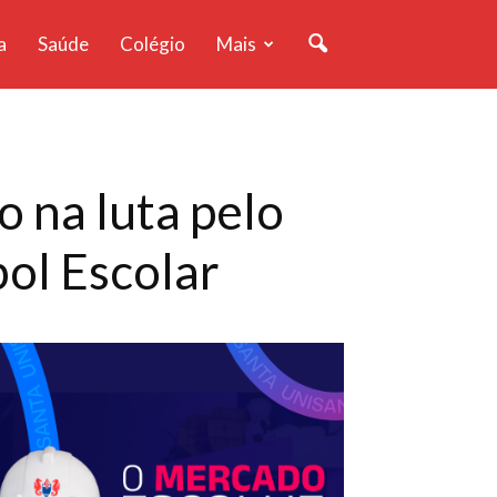
a
Saúde
Colégio
Mais
o na luta pelo
ol Escolar