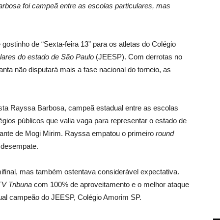
arbosa foi campeã entre as escolas particulares, mas
 gostinho de “Sexta-feira 13” para os atletas do Colégio
lares do estado de São Paulo
(JEESP). Com derrotas no
nta não disputará mais a fase nacional do torneio, as
ista Rayssa Barbosa, campeã estadual entre as escolas
gios públicos que valia vaga para representar o estado de
ntante de Mogi Mirim. Rayssa empatou o primeiro
round
e desempate.
mifinal, mas também ostentava considerável expectativa.
TV Tribuna
com 100% de aproveitamento e o melhor ataque
tual campeão do JEESP, Colégio Amorim SP.