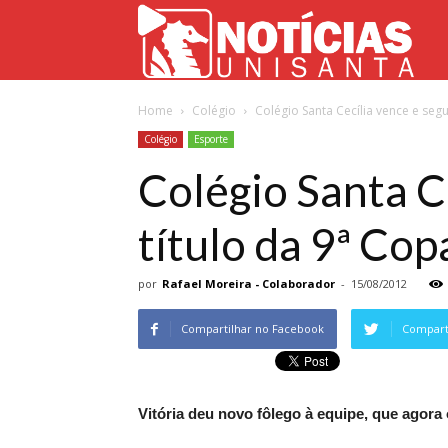
Not
Home
Colégio
Colégio Santa Cecília vence e segue
Uni
Colégio
Esporte
Colégio Santa Ce
título da 9ª Co
por
Rafael Moreira - Colaborador
-
15/08/2012
Compartilhar no Facebook
Comparti
Vitória deu novo fôlego à equipe, que agora