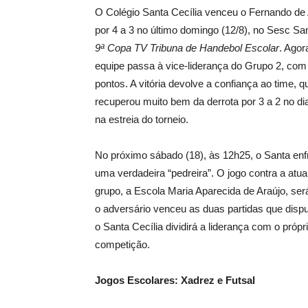
O Colégio Santa Cecília venceu o Fernando d
por 4 a 3 no último domingo (12/8), no Sesc San
9ª Copa TV Tribuna de Handebol Escolar
. Agor
equipe passa à vice-liderança do Grupo 2, com
pontos. A vitória devolve a confiança ao time, q
recuperou muito bem da derrota por 3 a 2 no dia
na estreia do torneio.
No próximo sábado (18), às 12h25, o Santa enf
uma verdadeira “pedreira”. O jogo contra a atual
grupo, a Escola Maria Aparecida de Araújo, será
o adversário venceu as duas partidas que dispu
o Santa Cecília dividirá a liderança com o próp
competição.
Jogos Escolares: Xadrez e Futsal