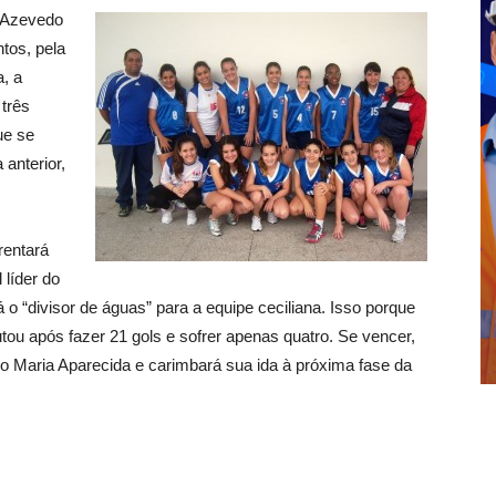
e Azevedo
tos, pela
a, a
 três
ue se
 anterior,
rentará
 líder do
 o “divisor de águas” para a equipe ceciliana. Isso porque
tou após fazer 21 gols e sofrer apenas quatro. Se vencer,
rio Maria Aparecida e carimbará sua ida à próxima fase da