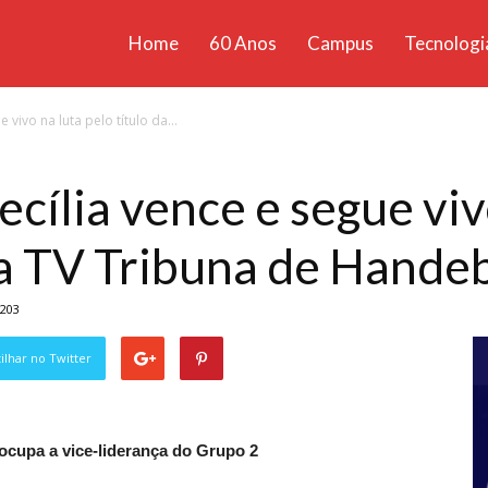
Home
60 Anos
Campus
Tecnologi
ícias
 vivo na luta pelo título da...
santa
cília vence e segue viv
pa TV Tribuna de Handeb
203
lhar no Twitter
 ocupa a vice-liderança do Grupo 2