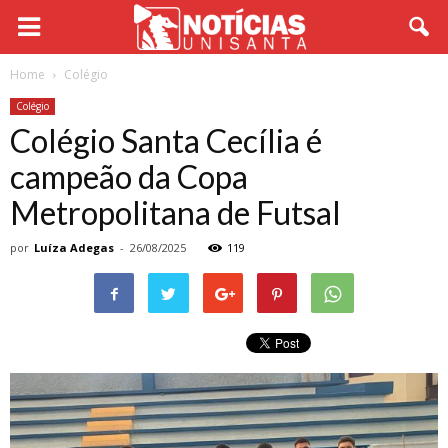
Home
Colégio
Colégio
Colégio Santa Cecília é
campeão da Copa
Metropolitana de Futsal
por
Luíza Adegas
-
26/08/2025
119