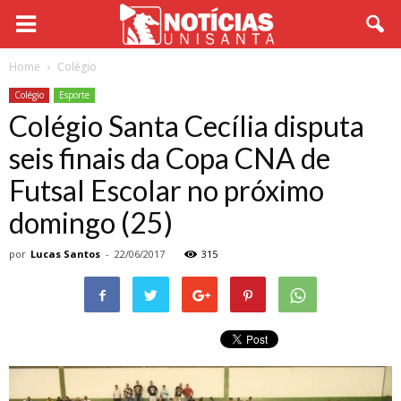
Home
Colégio
Colégio
Esporte
Colégio Santa Cecília disputa
seis finais da Copa CNA de
Futsal Escolar no próximo
domingo (25)
por
Lucas Santos
-
22/06/2017
315