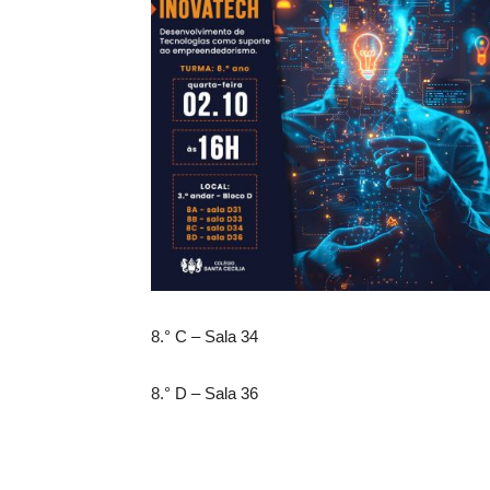
8.° C – Sala 34
8.° D – Sala 36