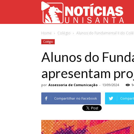
Not
Home
Colégio
Alunos do Fundamental II do Colég
Uni
Colégio
Alunos do Funda
apresentam proj
por
Assessoria de Comunicação
-
13/09/2024
1
Compartilhar no Facebook
Comparti