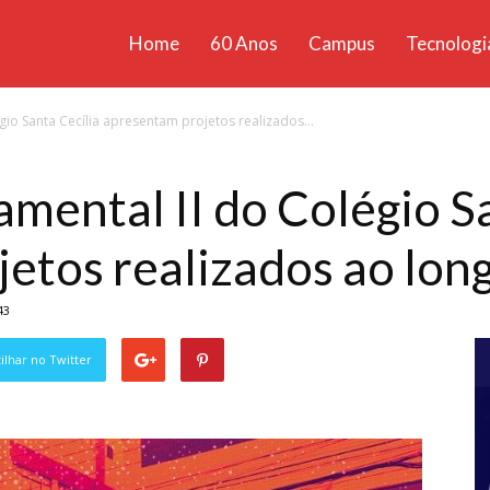
Home
60 Anos
Campus
Tecnologi
ícias
io Santa Cecília apresentam projetos realizados...
santa
mental II do Colégio Sa
etos realizados ao lon
43
lhar no Twitter