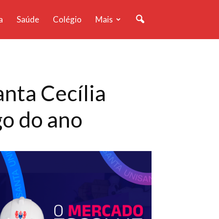
a
Saúde
Colégio
Mais
nta Cecília
go do ano