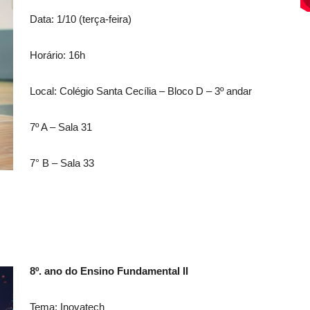
Data: 1/10 (terça-feira)
Horário: 16h
Local: Colégio Santa Cecília – Bloco D – 3º andar
7º A – Sala 31
7° B – Sala 33
8º. ano do Ensino Fundamental II
Tema: Inovatech