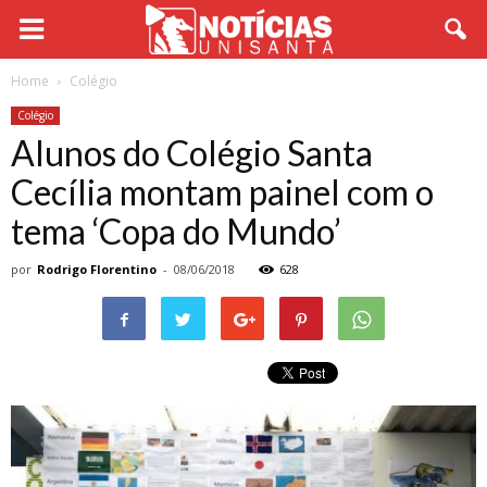
Home
Colégio
Colégio
Alunos do Colégio Santa
Cecília montam painel com o
tema ‘Copa do Mundo’
por
Rodrigo Florentino
-
08/06/2018
628