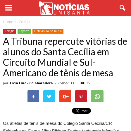
Home
Colégio
Colégio
Esporte
UNISANTA na mídia
A Tribuna repercute vitórias de
alunos do Santa Cecília em
Circuito Mundial e Sul-
Americano de tênis de mesa
por
Livia Lino - Colaboradora
-
22/05/2013
95
Os atletas de tênis de mesa do Colégio Santa Cecília/CR
Saldanha da Gama, Vitor Bibiano Santos (categoria Infantil) e