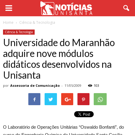
Home
Ciência & Tecnologia
Ciência & Tecnologia
Universidade do Maranhão
adquire nove módulos
didáticos desenvolvidos na
Unisanta
por
Assessoria de Comunicação
-
11/05/2009
103
O Laboratório de Operações Unitárias “Oswaldo Bonfanti”, do
curso de Engenharia Química da Universidade Santa Cecília