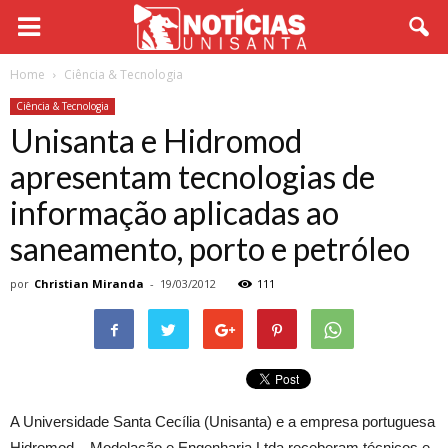
Home
Ciência & Tecnologia
Ciência & Tecnologia
Unisanta e Hidromod
apresentam tecnologias de
informação aplicadas ao
saneamento, porto e petróleo
por
Christian Miranda
-
19/03/2012
111
A Universidade Santa Cecília (Unisanta) e a empresa portuguesa
Hidromod – Modelação e Engenharia Ltda receberam técnicos e