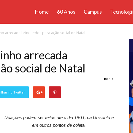
Home
60 Anos
Campus
Tecnologi
ícias
nho arrecada brinquedos para ação social de Natal
santa
rinho arrecada
ão social de Natal
593
lhar no Twitter
Doações podem ser feitas até o dia 19/11, na Unisanta e
em outros pontos de coleta.