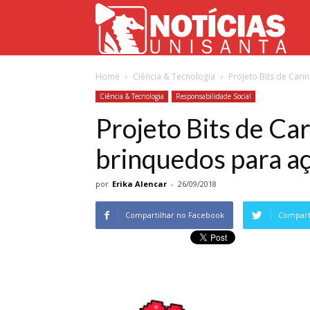
Not
Home
Ciência & Tecnologia
Projeto Bits de Cari
Uni
Ciência & Tecnologia
Responsabilidade Social
Projeto Bits de Ca
brinquedos para aç
por
Erika Alencar
-
26/09/2018
Compartilhar no Facebook
Comparti