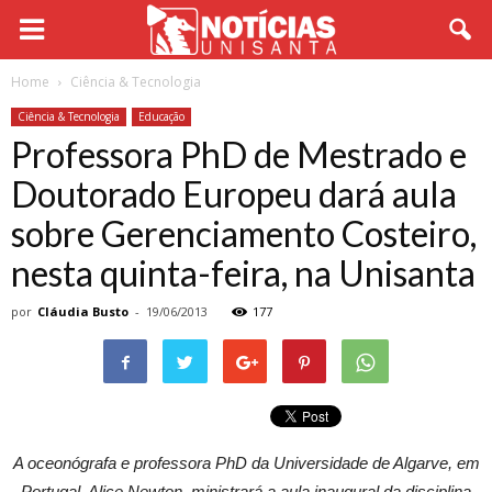
Home
Ciência & Tecnologia
Ciência & Tecnologia
Educação
Professora PhD de Mestrado e
Doutorado Europeu dará aula
sobre Gerenciamento Costeiro,
nesta quinta-feira, na Unisanta
por
Cláudia Busto
-
19/06/2013
177
A oceonógrafa e professora PhD da Universidade de Algarve, em
Portugal, Alice Newton, ministrará a aula inaugural da disciplina