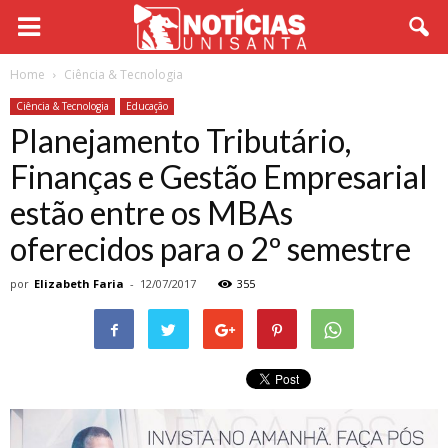
Home
Ciência & Tecnologia
Ciência & Tecnologia
Educação
Planejamento Tributário,
Finanças e Gestão Empresarial
estão entre os MBAs
oferecidos para o 2º semestre
por
Elizabeth Faria
-
12/07/2017
355