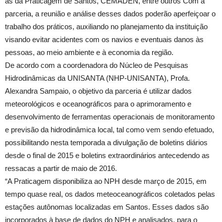
as da Praticagem de Santos, CEMADEN, entre outros Com a
parceria, a reunião e análise desses dados poderão aperfeiçoar o
trabalho dos práticos, auxiliando no planejamento da instituição
visando evitar acidentes com os navios e eventuais danos às
pessoas, ao meio ambiente e à economia da região.
De acordo com a coordenadora do Núcleo de Pesquisas
Hidrodinâmicas da UNISANTA (NHP-UNISANTA), Profa.
Alexandra Sampaio, o objetivo da parceria é utilizar dados
meteorológicos e oceanográficos para o aprimoramento e
desenvolvimento de ferramentas operacionais de monitoramento
e previsão da hidrodinâmica local, tal como vem sendo efetuado,
possibilitando nesta temporada a divulgação de boletins diários
desde o final de 2015 e boletins extraordinários antecedendo as
ressacas a partir de maio de 2016.
“A Praticagem disponibiliza ao NPH desde março de 2015, em
tempo quase real, os dados meteoceanográficos coletados pelas
estações autônomas localizadas em Santos. Esses dados são
incorporados à base de dados do NPH e analisados, para o