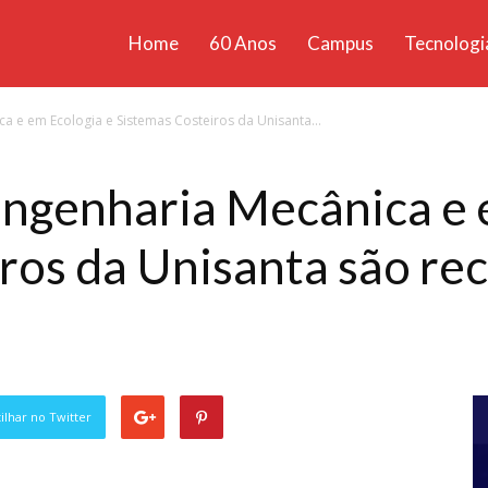
Home
60 Anos
Campus
Tecnologi
ícias
 e em Ecologia e Sistemas Costeiros da Unisanta...
santa
ngenharia Mecânica e 
ros da Unisanta são re
lhar no Twitter