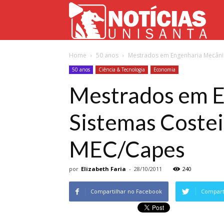
Not
Home
50 anos
Mestrados em Engenharia Mecânica
Uni
50 anos
Ciência & Tecnologia
Economia
Mestrados em E
Sistemas Costei
MEC/Capes
por
Elizabeth Faria
-
28/10/2011
240
Compartilhar no Facebook
Comparti