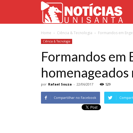
Not
Home
Ciência & Tecnologia
Formandos em Engen
Uni
Ciência & Tecnologia
Formandos em E
homenageados 
por
Rafael Souza
-
22/06/2017
529
Compartilhar no Facebook
Comparti