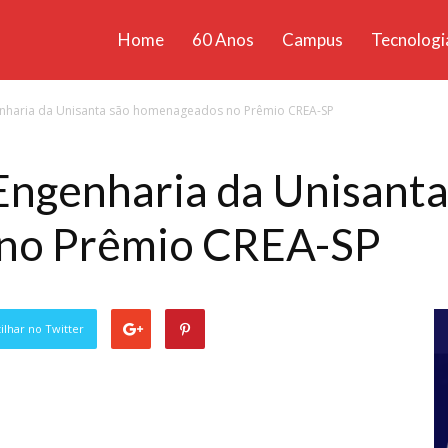
Home
60 Anos
Campus
Tecnologi
ícias
haria da Unisanta são homenageados no Prêmio CREA-SP
santa
ngenharia da Unisanta
no Prêmio CREA-SP
lhar no Twitter