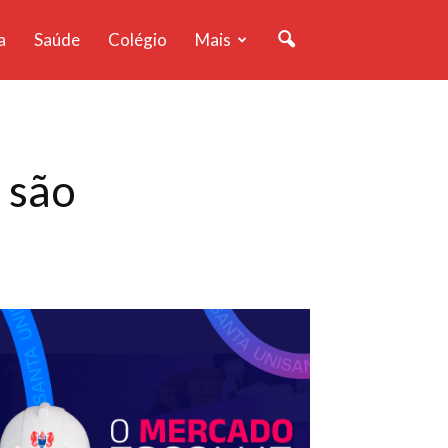
a
Saúde
Colégio
Mais
 são