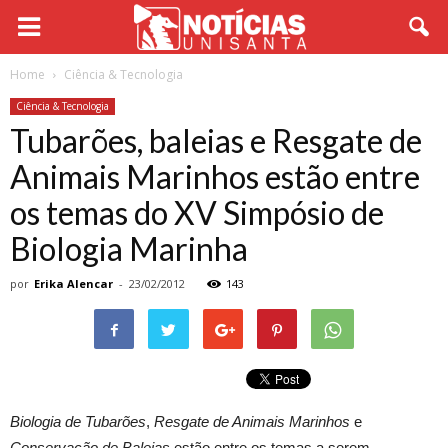
Home
Ciência & Tecnologia
Ciência & Tecnologia
Tubarões, baleias e Resgate de
Animais Marinhos estão entre
os temas do XV Simpósio de
Biologia Marinha
por
Erika Alencar
-
23/02/2012
143
Biologia de Tubarões
,
Resgate de Animais Marinhos
e
Conservação de Baleias
estão entre os temas a serem