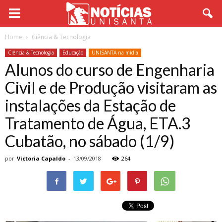
Home
Ciência & Tecnologia
Ciência & Tecnologia
Educação
UNISANTA na mídia
Alunos do curso de Engenharia
Civil e de Produção visitaram as
instalações da Estação de
Tratamento de Água, ETA.3
Cubatão, no sábado (1/9)
por
Victoria Capaldo
-
13/09/2018
264