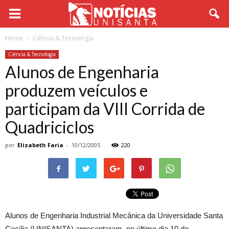
Home
Ciência & Tecnologia
Ciência & Tecnologia
Alunos de Engenharia
produzem veículos e
participam da VIII Corrida de
Quadriciclos
por
Elizabeth Faria
-
10/12/2005
220
Alunos de Engenharia Industrial Mecânica da Universidade Santa
Cecília (UNISANTA) apresentaram, no último dia 10 de