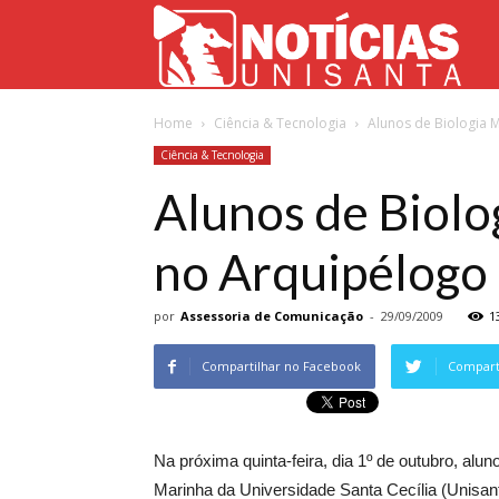
Not
Home
Ciência & Tecnologia
Alunos de Biologia 
Uni
Ciência & Tecnologia
Alunos de Biolo
no Arquipélogo
por
Assessoria de Comunicação
-
29/09/2009
1
Compartilhar no Facebook
Comparti
Na próxima quinta-feira, dia 1º de outubro, alu
Marinha da Universidade Santa Cecília (Unisa