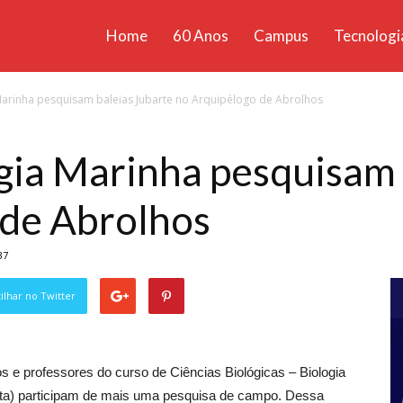
Home
60 Anos
Campus
Tecnologi
ícias
Marinha pesquisam baleias Jubarte no Arquipélogo de Abrolhos
santa
gia Marinha pesquisam 
 de Abrolhos
37
lhar no Twitter
nos e professores do curso de Ciências Biológicas – Biologia
nta) participam de mais uma pesquisa de campo. Dessa