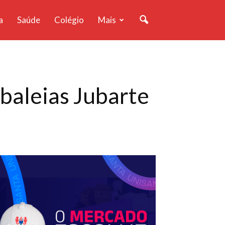
a
Saúde
Colégio
Mais
baleias Jubarte