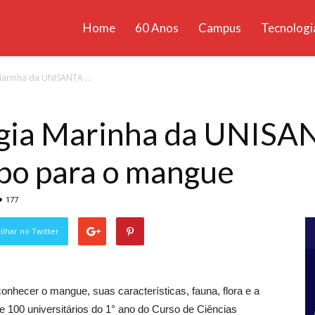
Home
60 Anos
Campus
Tecnologi
ícias
Marinha da UNISANTA ...
santa
ogia Marinha da UNISA
mpo para o mangue
177
lhar no Twitter
nhecer o mangue, suas características, fauna, flora e a
e 100 universitários do 1° ano do Curso de Ciências