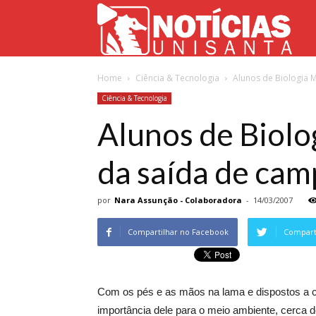
Not
Home
Ciência & Tecnologia
Alunos de Biologia 
Uni
Ciência & Tecnologia
Alunos de Biol
da saída de ca
por
Nara Assunção - Colaboradora
-
14/03/2007
Compartilhar no Facebook
Comparti
Com os pés e as mãos na lama e dispostos a co
importância dele para o meio ambiente, cerca d