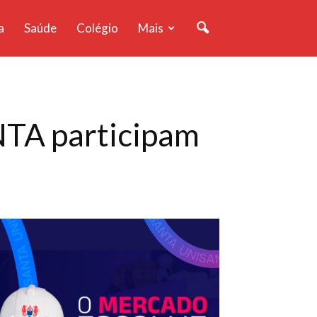
a
Saúde
Colégio
Mais
NTA participam