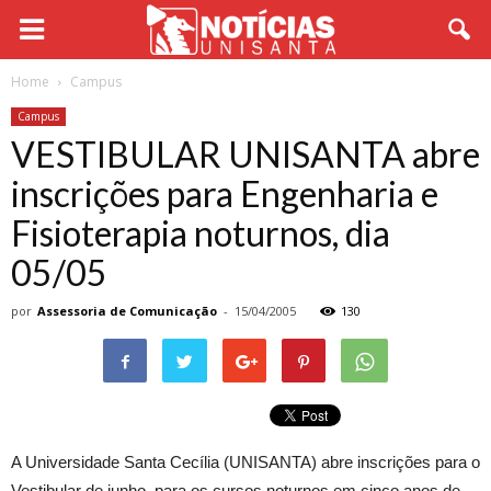
Home
Campus
Campus
VESTIBULAR UNISANTA abre
inscrições para Engenharia e
Fisioterapia noturnos, dia
05/05
por
Assessoria de Comunicação
-
15/04/2005
130
A Universidade Santa Cecília (UNISANTA) abre inscrições para o
Vestibular de junho, para os cursos noturnos em cinco anos de