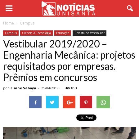
Home
Campus
Campus
Ciência & Tecnologia
Educação
Revista do Vestibular
Vestibular 2019/2020 –
Engenharia Mecânica: projetos
requisitados por empresas.
Prêmios em concursos
por
Elaine Saboya
-
25/04/2019
853