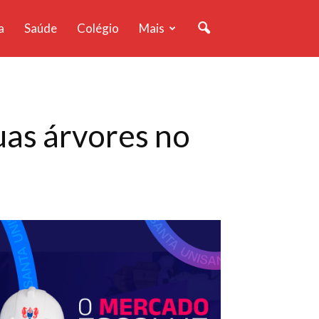
a
Saúde
Colégio
Mais
uas árvores no