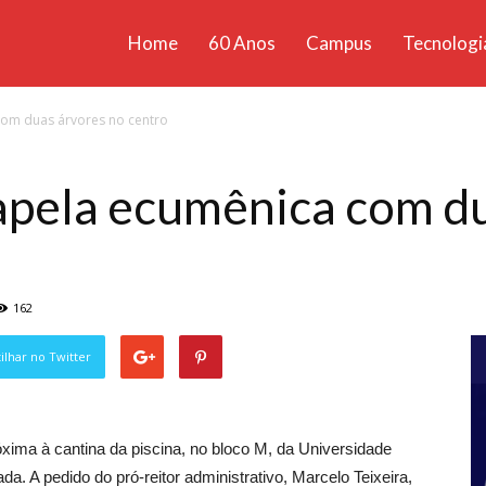
Home
60 Anos
Campus
Tecnologi
ícias
com duas árvores no centro
santa
apela ecumênica com d
162
lhar no Twitter
xima à cantina da piscina, no bloco M, da Universidade
da. A pedido do pró-reitor administrativo, Marcelo Teixeira,