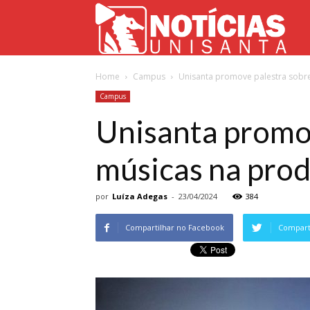
Not
Home
Campus
Unisanta promove palestra sobre 
Uni
Campus
Unisanta promov
músicas na prod
por
Luíza Adegas
-
23/04/2024
384
Compartilhar no Facebook
Comparti