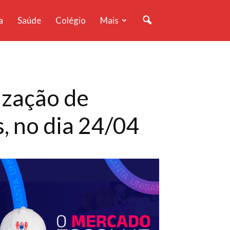
a
Saúde
Colégio
Mais
ização de
, no dia 24/04