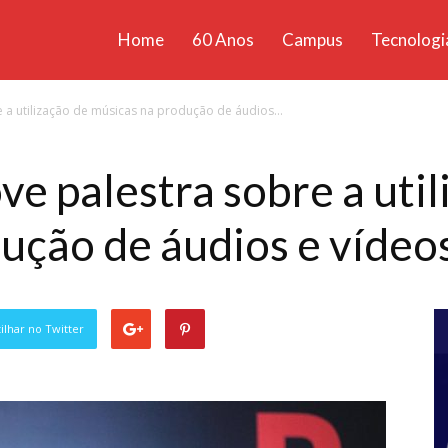
Home
60 Anos
Campus
Tecnologi
ícias
a utilização de músicas na produção de áudios...
santa
e palestra sobre a util
ução de áudios e vídeos
lhar no Twitter