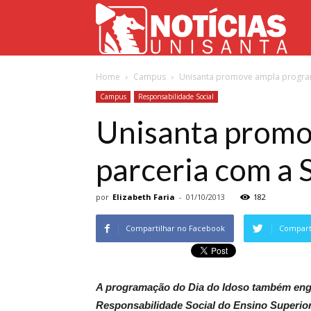
Not
Home
Campus
Unisanta promove ampla programa
Uni
Campus
Responsabilidade Social
Unisanta promo
parceria com a 
por
Elizabeth Faria
-
01/10/2013
182
Compartilhar no Facebook
Comparti
A programação do Dia do Idoso também engl
Responsabilidade Social do Ensino Superior