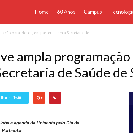
Home
60 Anos
Campus
Tecnologi
ícias
ção para idosos, em parceria com a Secretaria de...
santa
ve ampla programação 
Secretaria de Saúde de
lhar no Twitter
oba a agenda da Unisanta pelo Dia da
 Particular