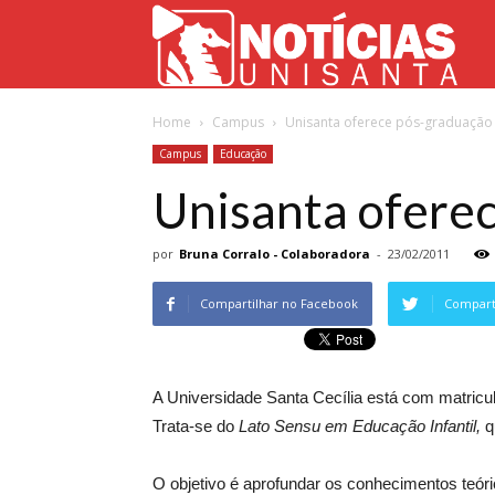
Not
Home
Campus
Unisanta oferece pós-graduação 
Uni
Campus
Educação
Unisanta oferec
por
Bruna Corralo - Colaboradora
-
23/02/2011
Compartilhar no Facebook
Comparti
A Universidade Santa Cecília está com matric
Trata-se do
Lato Sensu em Educação Infantil,
q
O objetivo é aprofundar os conhecimentos teóri