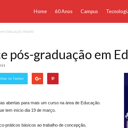
Home
60 Anos
Campus
Tecnologi
ícias
em Educação Infantil
santa
e pós-graduação em Ed
111
lhar no Twitter
ulas abertas para mais um curso na área de Educação.
ue tem início
dia 19 de março.
co-práticos básicos ao trabalho de concepção,