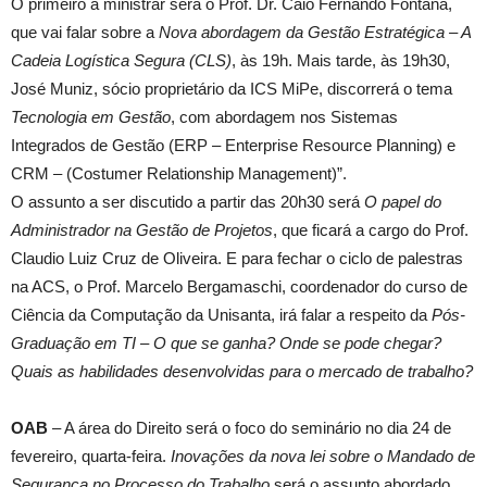
O primeiro a ministrar será o Prof. Dr. Caio Fernando Fontana,
que vai falar sobre a
Nova abordagem da Gestão Estratégica – A
Cadeia Logística Segura (CLS)
, às 19h. Mais tarde, às 19h30,
José Muniz, sócio proprietário da ICS MiPe, discorrerá o tema
Tecnologia em Gestão
, com abordagem nos Sistemas
Integrados de Gestão (ERP – Enterprise Resource Planning) e
CRM – (Costumer Relationship Management)”.
O assunto a ser discutido a partir das 20h30 será
O papel do
Administrador na Gestão de Projetos
, que ficará a cargo do Prof.
Claudio Luiz Cruz de Oliveira. E para fechar o ciclo de palestras
na ACS, o Prof. Marcelo Bergamaschi, coordenador do curso de
Ciência da Computação da Unisanta, irá falar a respeito da
Pós-
Graduação em TI – O que se ganha? Onde se pode chegar?
Quais as habilidades desenvolvidas para o mercado de trabalho?
OAB
– A área do Direito será o foco do seminário no dia 24 de
fevereiro, quarta-feira.
Inovações da nova lei sobre o Mandado de
Segurança no Processo do Trabalho
será o assunto abordado