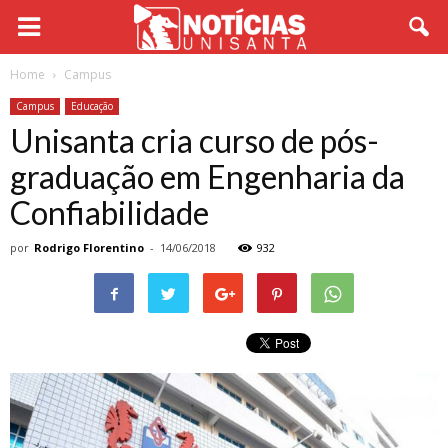
Home
Campus
Campus
Educação
Unisanta cria curso de pós-
graduação em Engenharia da
Confiabilidade
por
Rodrigo Florentino
-
14/06/2018
932