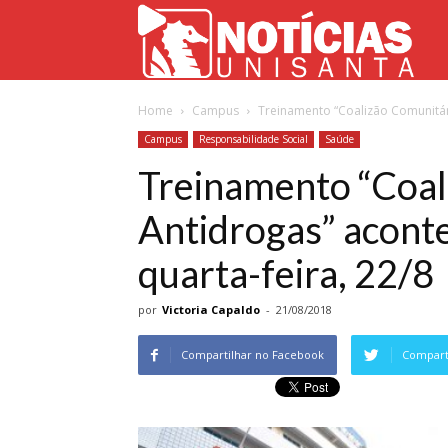
Not
Home
Campus
Treinamento “Coalizão Comunitári
Uni
Campus
Responsabilidade Social
Saúde
Treinamento “Coal
Antidrogas” aconte
quarta-feira, 22/8
por
Victoria Capaldo
-
21/08/2018
Compartilhar no Facebook
Comparti