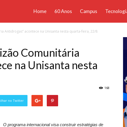
Home
60 Anos
Campus
Tecnologi
ícias
a Antidrogas” acontece na Unisanta nesta quarta-feira, 22/8
santa
izão Comunitária
ce na Unisanta nesta
168
lhar no Twitter
O programa internacional visa construir estratégias de