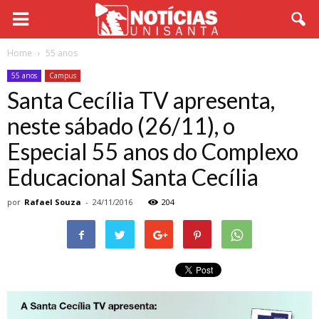
Home
55 anos
55 anos
Campus
Santa Cecília TV apresenta,
neste sábado (26/11), o
Especial 55 anos do Complexo
Educacional Santa Cecília
por
Rafael Souza
-
24/11/2016
204