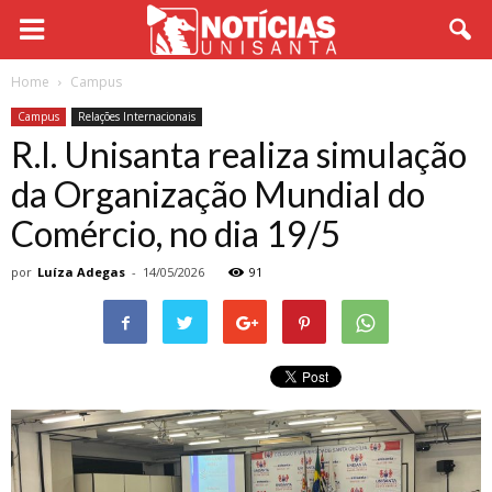
Home
Campus
Campus
Relações Internacionais
R.I. Unisanta realiza simulação
da Organização Mundial do
Comércio, no dia 19/5
por
Luíza Adegas
-
14/05/2026
91