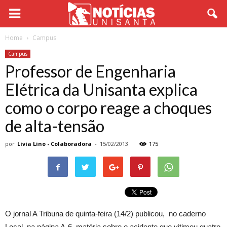
Home
Campus
Campus
Professor de Engenharia
Elétrica da Unisanta explica
como o corpo reage a choques
de alta-tensão
por
Livia Lino - Colaboradora
-
15/02/2013
175
O jornal A Tribuna de quinta-feira (14/2) publicou, no caderno
Local, na página A-6, matéria sobre o acidente que vitimou quatro