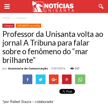
Home
Campus
Campus
UNISANTA na mídia
Professor da Unisanta volta ao
jornal A Tribuna para falar
sobre o fenômeno do “mar
brilhante”
por
Assessoria de Comunicação
-
07/07/2016
357
*por Rafael Souza – colaborador