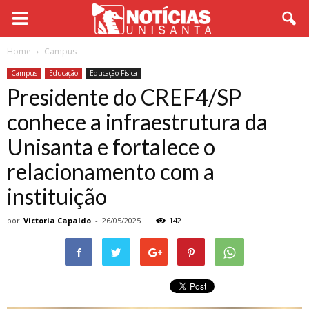
Home
Campus
Campus
Educação
Educação Física
Presidente do CREF4/SP
conhece a infraestrutura da
Unisanta e fortalece o
relacionamento com a
instituição
por
Victoria Capaldo
-
26/05/2025
142