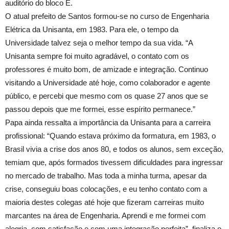
auditório do bloco E.
O atual prefeito de Santos formou-se no curso de Engenharia
Elétrica da Unisanta, em 1983. Para ele, o tempo da
Universidade talvez seja o melhor tempo da sua vida. “A
Unisanta sempre foi muito agradável, o contato com os
professores é muito bom, de amizade e integração. Continuo
visitando a Universidade até hoje, como colaborador e agente
público, e percebi que mesmo com os quase 27 anos que se
passou depois que me formei, esse espírito permanece.”
Papa ainda ressalta a importância da Unisanta para a carreira
profissional: “Quando estava próximo da formatura, em 1983, o
Brasil vivia a crise dos anos 80, e todos os alunos, sem exceção,
temiam que, após formados tivessem dificuldades para ingressar
no mercado de trabalho. Mas toda a minha turma, apesar da
crise, conseguiu boas colocações, e eu tenho contato com a
maioria destes colegas até hoje que fizeram carreiras muito
marcantes na área de Engenharia. Aprendi e me formei com
alegria, com satisfação e com uma integração perfeita”, finaliza o